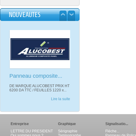
TISSU POLYESTER
NOUVEAUTES
MARQUE SAATI
Lire la suite
Panneau composite...
DE MARQUE ALUCOBEST PRIX HT
6200 DA TTC / FEUILLES 1220 x...
Lire la suite
Entreprise
Graphique
Signalisatio...
LETTRE DU PRESIDENT
Sérigraphie
Flèche...
Qui sommes nous ?
Tampographe
Panneau de Polic