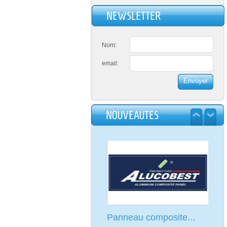
NEWSLETTER
Nom:
email:
TISSU POLYESTER
NOUVEAUTES
MARQUE SAATI
Lire la suite
Panneau composite...