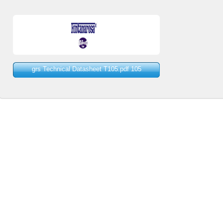
105 grs Technical Datasheet T105.pdf